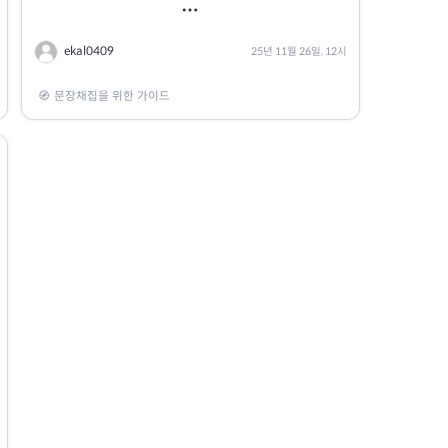
more_horiz
💭 읽으며 들었던 감정
→ 공감, 불편함, 울컥함… 감정을 있는 그
ekal0409
25년 11월 26일, 12시
대로
🧭
문장채집을 위한 가이드
💡 이 책이 나에게 알려준 것
→ 배운 점, 새롭게 열린 시각
🧾 나만의 한 줄 서평
→ 간결하게 요약한 내 언어로의 리뷰
📌
tip:
이렇게 쓴 5개의 메모를 하나의 폴더에 정리
해보세요.
그 폴더를 바탕으로 블로그나 인스타그램에
서평 콘텐츠로 발행해보는 것도 추천해요!
메모먼트는 ‘기록 → 재구성 → 공유’까지 이
어지는