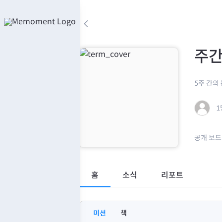
콘
텐
arrow_back_ios
츠
로
주간
바
로
가
5주 간의
기
1
공개 보드
홈
소식
리포트
미션
책