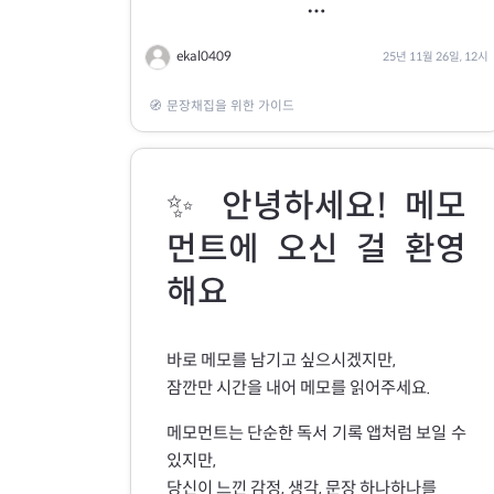
뒤늦게 상대방의 입장이 되어서 알게 된 것들
more_horiz
쑥 (지은이)
도 많다.
빅피시
ekal0409
25년 11월 26일, 12시
여행의 이유 (개정증보판)
김영하 (지은이)
이렇게
문장 + 생각
조합이 쌓이면
복복서가
🧭
문장채집을 위한 가이드
어느새 당신만의 기록 스타일이 만들어져요.
데미안
헤르만 헤세 (지은이), 이영임 (옮긴이)
오늘부터
을유문화사
당신의 감정을 건드린 문장 하나
✨ 안녕하세요! 메모
싯다르타
그리고
그 문장을 읽고 든 생각 하나
먼트에 오신 걸 환영
헤르만 헤세 (지은이), 박병덕 (옮긴이)
이렇게 두 가지를 기록해보는 건 어때요?
민음사
해요
작은 루틴이 큰 기록이 됩니다.
바로 메모를 남기고 싶으시겠지만,
잠깐만 시간을 내어 메모를 읽어주세요.
메모먼트는 단순한 독서 기록 앱처럼 보일 수
있지만,
당신이 느낀 감정, 생각, 문장 하나하나를