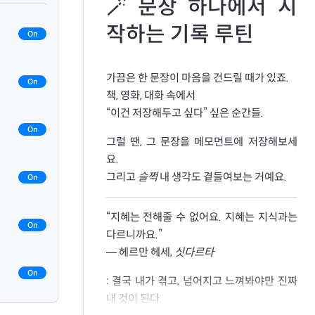
🪄 문장 하나에서 시
기록하기로 했습니다. - 잊지 않으려고 시작한 매일의 습관,
작하는 기록 루틴
On
김신지 (지은이)
휴머니스트
상관없는 거 아닌가? (공중부양 에디션) - 장기하 산문
가끔은 한 문장이 마음을 건드릴 때가 있죠.
On
장기하 (지은이)
책, 영화, 대화 속에서
문학동네
“이건 저장해두고 싶다” 싶은 순간들.
제철 행복 - 가장 알맞은 시절에 건네는 스물네 번의 다정한 안부
On
김신지 (지은이)
그럴 땐, 그 문장을 메모먼트에 저장해보세
인플루엔셜(주)
요.
아몬드 (양장) - 제10회 창비 청소년문학상 수상작
그리고
슬쩍
내 생각도 곁들여보는 거예요.
On
손원평 (지은이)
창비
긴긴밤 - 제21회 문학동네어린이문학상 대상 수상작
“지혜는 전해줄 수 없어요. 지혜는 지식과는
On
루리 (지은이)
다르니까요.”
문학동네
— 헤르만 헤세,
싯다르타
어린이라는 세계
On
김소영 (지은이)
: 결국 내가 겪고, 넘어지고 느껴봐야만 진짜
사계절
내 것이 된다.
흐릿한 나를 견디는 법 - 도망치는 건 새로운 세계를 발견하는 일일 테니