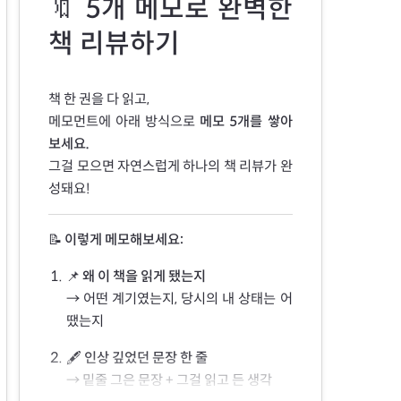
🔖 5개 메모로 완벽한
책 리뷰하기
책 한 권을 다 읽고,
메모먼트에 아래 방식으로
메모 5개를 쌓아
보세요.
그걸 모으면 자연스럽게 하나의 책 리뷰가 완
성돼요!
📝
이렇게 메모해보세요:
📌 왜 이 책을 읽게 됐는지
이
→ 어떤 계기였는지, 당시의 내 상태는 어
땠는지
🖋 인상 깊었던 문장 한 줄
→ 밑줄 그은 문장 + 그걸 읽고 든 생각