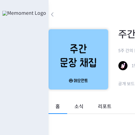
콘
텐
arrow_back_ios
츠
로
주간
바
로
가
5주 간의
기
1
공개 보드
홈
소식
리포트
미션
책