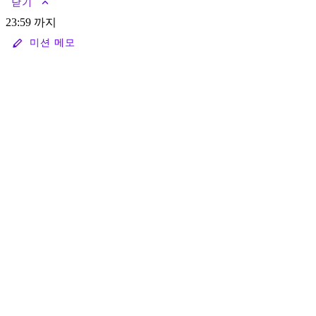
keyboard_arrow_up
닫기
23:59 까지
stylus
미션 메모