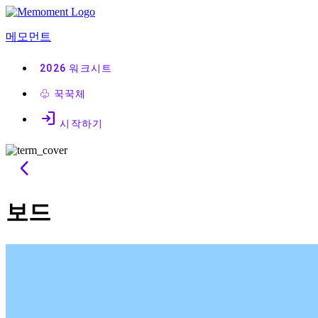
콘
텐
메모먼트
츠
로
2026
워크시트
바
로
♧
꾹꾹체
가
login
기
시작하기
arrow_back_ios
보드