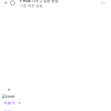
𝟓 𝐖𝐞𝐞𝐤 나누고 싶은 문장
☘️
On
기한 제한 없음
close
keyboard_arrow_down
더보기