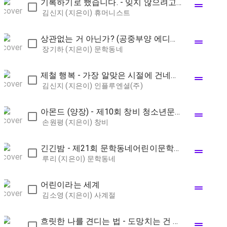
기록하기로 했습니다. - 잊지 않으려고 시작한 매일의 습관,
drag_handle
김신지 (지은이)
휴머니스트
상관없는 거 아닌가? (공중부양 에디션) - 장기하 산문
drag_handle
장기하 (지은이)
문학동네
제철 행복 - 가장 알맞은 시절에 건네는 스물네 번의 다정한 안부
drag_handle
김신지 (지은이)
인플루엔셜(주)
아몬드 (양장) - 제10회 창비 청소년문학상 수상작
drag_handle
손원평 (지은이)
창비
긴긴밤 - 제21회 문학동네어린이문학상 대상 수상작
drag_handle
루리 (지은이)
문학동네
어린이라는 세계
drag_handle
김소영 (지은이)
사계절
흐릿한 나를 견디는 법 - 도망치는 건 새로운 세계를 발견하는 일일 테니
drag_handle