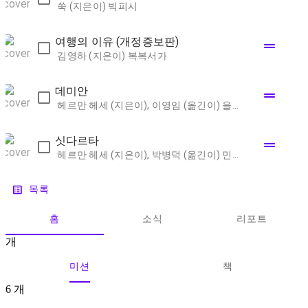
쑥 (지은이)
빅피시
여행의 이유 (개정증보판)
drag_handle
김영하 (지은이)
복복서가
데미안
drag_handle
헤르만 헤세 (지은이), 이영임 (옮긴이)
을유문화사
싯다르타
drag_handle
헤르만 헤세 (지은이), 박병덕 (옮긴이)
민음사
list_alt
목록
홈
소식
리포트
개
미션
책
6
개
1