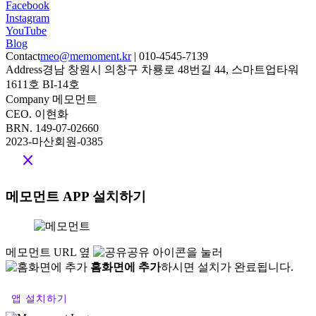
© 2025
서비스 이용 약관
개인 정보 처리 방침
개인정보 제 3자 제공 동의
Kakao
Facebook
Instagram
YouTube
Blog
Contact
meo@memoment.kr
| 010-4545-7139
Address
경남 창원시 의창구 차룡로 48번길 44, 스마트업타워
1611호 BI-14호
Company 메모먼트
CEO. 이현화
BRN. 149-07-02660
2023-마산회원-0385
close