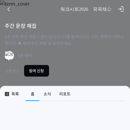
콘
close
login
arrow_back_ios
워크시트
2026
꾹꾹체
♧
텐
츠
기록하기로 했습니다. - 잊지 않으려고 시작한 매일의 습관,
로
주간 문장 채집
김신지 (지은이)
휴머니스트
바
5주 간의 문장 채집 + 생각 남기기 | 나를 들여다보는 시간, 변화의 시작이
로
상관없는 거 아닌가? (공중부양 에디션) - 장기하 산문
됩니다. 🔔 설정에서 ‘허용’을 눌러주세요.
장기하 (지은이)
가
문학동네
기
1명 멤버
제철 행복 - 가장 알맞은 시절에 건네는 스물네 번의 다정한 안부
김신지 (지은이)
공개 보드
참여 신청
인플루엔셜(주)
아몬드 (양장) - 제10회 창비 청소년문학상 수상작
손원평 (지은이)
창비
list_alt
목록
홈
소식
리포트
긴긴밤 - 제21회 문학동네어린이문학상 대상 수상작
루리 (지은이)
문학동네
어린이라는 세계
김소영 (지은이)
사계절