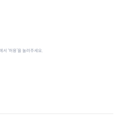
close
정에서 ‘허용’을 눌러주세요.
보드의