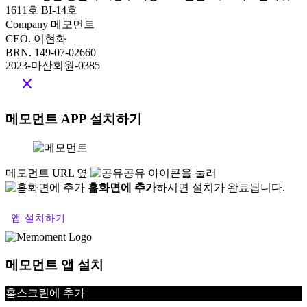
© 2025
서비스 이용 약관
개인 정보 처리 방침
개인정보 제 3자 제공 동의
Kakao
Facebook
Instagram
YouTube
Blog
Contact
meo@memoment.kr
| 010-4545-7139
Address
경남 창원시 의창구 차룡로 48번길 44, 스마트업타워
1611호 BI-14호
Company 메모먼트
CEO. 이현화
BRN. 149-07-02660
2023-마산회원-0385
close
메모먼트 APP 설치하기