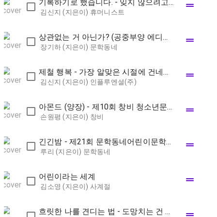
기록하기로 했습니다. - 잊지 않으려고 시작한 매일의 습관,
drag_handle
김신지 (지은이)
휴머니스트
상관없는 거 아닌가? (공중부양 에디션) - 장기하 산문
drag_handle
장기하 (지은이)
문학동네
제철 행복 - 가장 알맞은 시절에 건네는 스물네 번의 다정한 안부
drag_handle
김신지 (지은이)
인플루엔셜(주)
아몬드 (양장) - 제10회 창비 청소년문학상 수상작
drag_handle
손원평 (지은이)
창비
긴긴밤 - 제21회 문학동네어린이문학상 대상 수상작
drag_handle
루리 (지은이)
문학동네
어린이라는 세계
drag_handle
김소영 (지은이)
사계절
흐릿한 나를 견디는 법 - 도망치는 건 새로운 세계를 발견하는 일일 테니
drag_handle