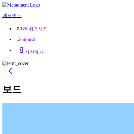
콘
텐
메모먼트
츠
로
2026
워크시트
바
로
♧
꾹꾹체
가
login
기
시작하기
arrow_back_ios
보드