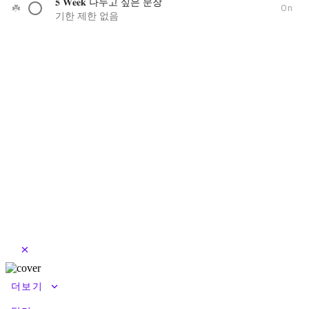
𝟓 𝐖𝐞𝐞𝐤 나누고 싶은 문장
☘️
On
기한 제한 없음
close
keyboard_arrow_down
더보기