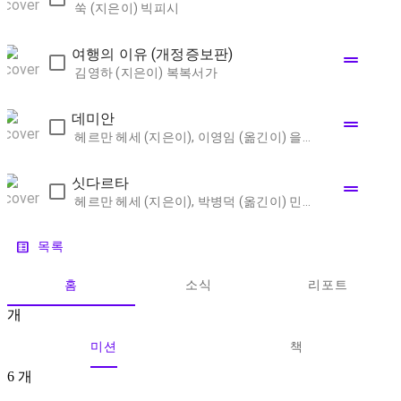
쑥 (지은이)
빅피시
여행의 이유 (개정증보판)
drag_handle
김영하 (지은이)
복복서가
데미안
drag_handle
헤르만 헤세 (지은이), 이영임 (옮긴이)
을유문화사
싯다르타
drag_handle
헤르만 헤세 (지은이), 박병덕 (옮긴이)
민음사
list_alt
목록
홈
소식
리포트
개
미션
책
6
개
1