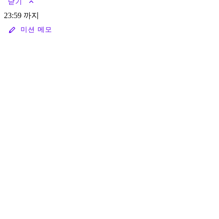
keyboard_arrow_up
닫기
23:59 까지
stylus
미션 메모