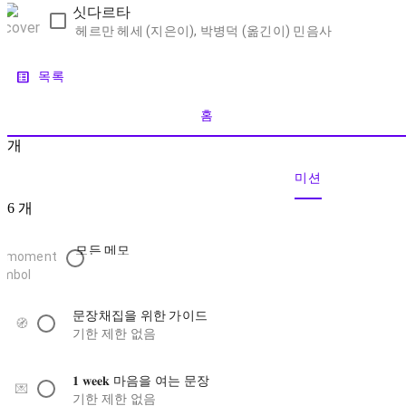
싯다르타
헤르만 헤세 (지은이), 박병덕 (옮긴이)
민음사
list_alt
목록
홈
개
미션
6
개
모든 메모
문장채집을 위한 가이드
🧭
기한 제한 없음
𝟏 𝐰𝐞𝐞𝐤 마음을 여는 문장
💌
기한 제한 없음