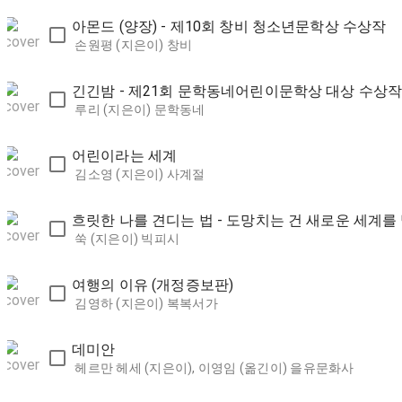
아몬드 (양장) - 제10회 창비 청소년문학상 수상작
손원평 (지은이)
창비
긴긴밤 - 제21회 문학동네어린이문학상 대상 수상
루리 (지은이)
문학동네
어린이라는 세계
김소영 (지은이)
사계절
흐릿한 나를 견디는 법 - 도망치는 건 새로운 세계를
쑥 (지은이)
빅피시
여행의 이유 (개정증보판)
김영하 (지은이)
복복서가
데미안
헤르만 헤세 (지은이), 이영임 (옮긴이)
을유문화사