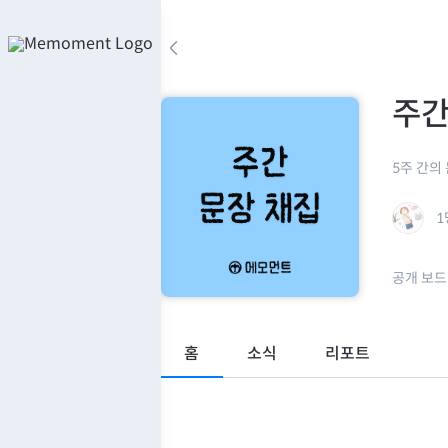
콘
텐
arrow_back_ios
츠
로
주간
바
로
가
5주 간의
기
1
공개 보드
홈
소식
리포트
미션
책