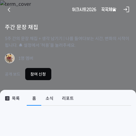
콘
close
login
arrow_back_ios
워크시트
2026
꾹꾹체
♧
텐
츠
기록하기로 했습니다. - 잊지 않으려고 시작한 매일의 습관,
로
주간 문장 채집
김신지 (지은이)
휴머니스트
바
5주 간의 문장 채집 + 생각 남기기 | 나를 들여다보는 시간, 변화의 시작이
로
상관없는 거 아닌가? (공중부양 에디션) - 장기하 산문
됩니다. 🔔 설정에서 ‘허용’을 눌러주세요.
장기하 (지은이)
가
문학동네
기
1명 멤버
제철 행복 - 가장 알맞은 시절에 건네는 스물네 번의 다정한 안부
김신지 (지은이)
공개 보드
참여 신청
인플루엔셜(주)
아몬드 (양장) - 제10회 창비 청소년문학상 수상작
손원평 (지은이)
창비
list_alt
목록
홈
소식
리포트
긴긴밤 - 제21회 문학동네어린이문학상 대상 수상작
루리 (지은이)
문학동네
어린이라는 세계
김소영 (지은이)
사계절