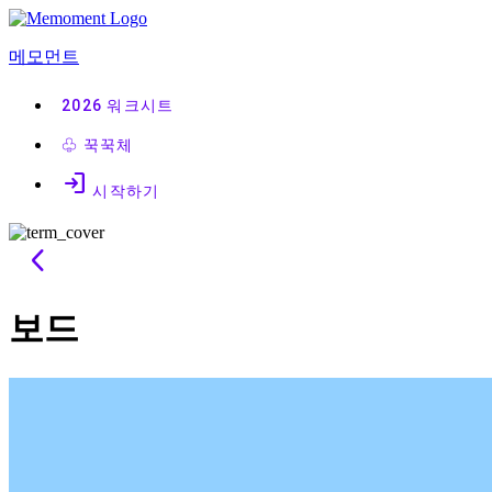
콘
텐
메모먼트
츠
로
2026
워크시트
바
로
♧
꾹꾹체
가
login
기
시작하기
arrow_back_ios
보드