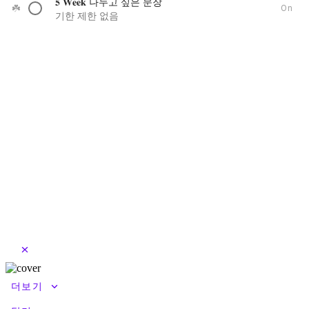
𝟓 𝐖𝐞𝐞𝐤 나누고 싶은 문장
☘️
On
기한 제한 없음
close
keyboard_arrow_down
더보기