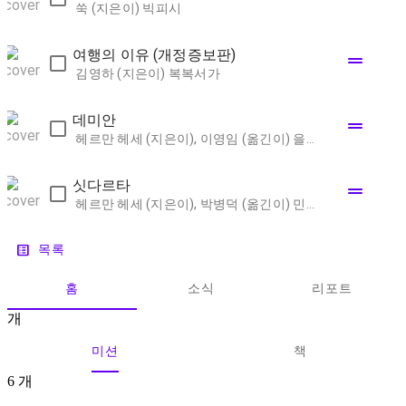
쑥 (지은이)
빅피시
여행의 이유 (개정증보판)
drag_handle
김영하 (지은이)
복복서가
데미안
drag_handle
헤르만 헤세 (지은이), 이영임 (옮긴이)
을유문화사
싯다르타
drag_handle
헤르만 헤세 (지은이), 박병덕 (옮긴이)
민음사
list_alt
목록
홈
소식
리포트
개
미션
책
6
개
1