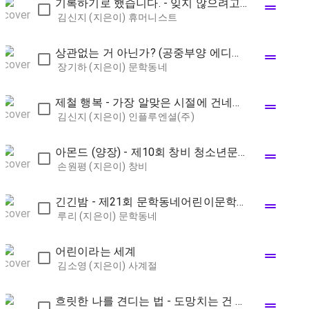
기록하기로 했습니다. - 잊지 않으려고 시작한 매일의 습관,
drag_handle
김신지 (지은이)
휴머니스트
상관없는 거 아닌가? (공중부양 에디션) - 장기하 산문
drag_handle
장기하 (지은이)
문학동네
제철 행복 - 가장 알맞은 시절에 건네는 스물네 번의 다정한 안부
drag_handle
김신지 (지은이)
인플루엔셜(주)
아몬드 (양장) - 제10회 창비 청소년문학상 수상작
drag_handle
손원평 (지은이)
창비
긴긴밤 - 제21회 문학동네어린이문학상 대상 수상작
drag_handle
루리 (지은이)
문학동네
어린이라는 세계
drag_handle
김소영 (지은이)
사계절
흐릿한 나를 견디는 법 - 도망치는 건 새로운 세계를 발견하는 일일 테니
drag_handle