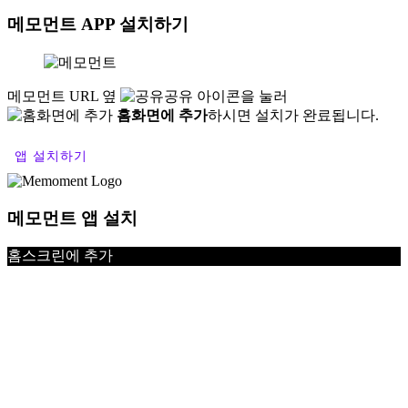
Instagram
YouTube
Blog
Contact
meo@memoment.kr
| 010-4545-7139
Address
경남 창원시 의창구 차룡로 48번길 44, 스마트업타워
1611호 BI-14호
Company 메모먼트
CEO. 이현화
BRN. 149-07-02660
2023-마산회원-0385
close
메모먼트 APP 설치하기
메모먼트 URL 옆
공유 아이콘을 눌러
홈화면에 추가
하시면 설치가 완료됩니다.
앱 설치하기