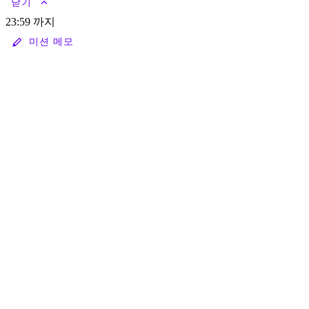
keyboard_arrow_up
닫기
23:59 까지
stylus
미션 메모