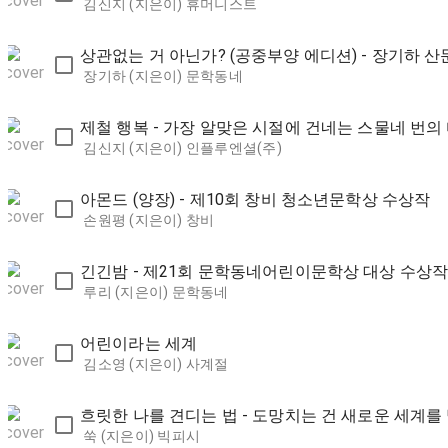
김신지 (지은이)
휴머니스트
상관없는 거 아닌가? (공중부양 에디션) - 장기하 산
장기하 (지은이)
문학동네
제철 행복 - 가장 알맞은 시절에 건네는 스물네 번의
김신지 (지은이)
인플루엔셜(주)
아몬드 (양장) - 제10회 창비 청소년문학상 수상작
손원평 (지은이)
창비
긴긴밤 - 제21회 문학동네어린이문학상 대상 수상
루리 (지은이)
문학동네
어린이라는 세계
김소영 (지은이)
사계절
흐릿한 나를 견디는 법 - 도망치는 건 새로운 세계를
쑥 (지은이)
빅피시