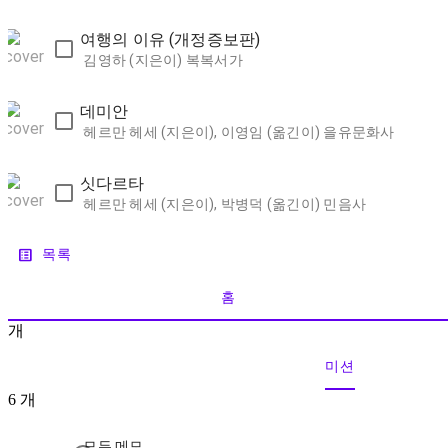
여행의 이유 (개정증보판)
김영하 (지은이)
복복서가
데미안
헤르만 헤세 (지은이), 이영임 (옮긴이)
을유문화사
싯다르타
헤르만 헤세 (지은이), 박병덕 (옮긴이)
민음사
list_alt
목록
홈
개
미션
6
개
모든 메모