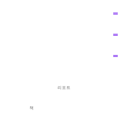
drag_handle
drag_handle
drag_handle
리포트
책
1