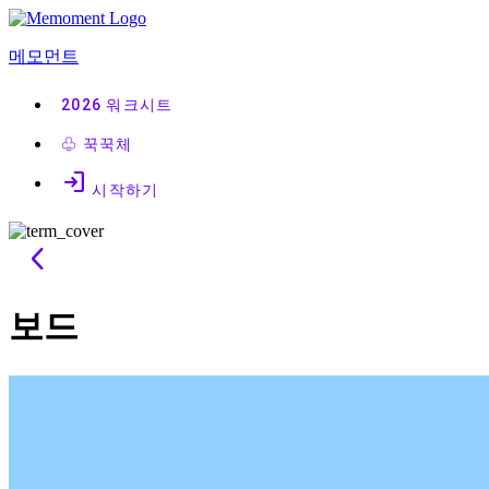
콘
텐
메모먼트
츠
로
2026
워크시트
바
로
♧
꾹꾹체
가
login
기
시작하기
arrow_back_ios
보드