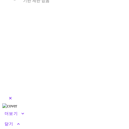
기한 제한 없음
close
keyboard_arrow_down
더보기
keyboard_arrow_up
닫기