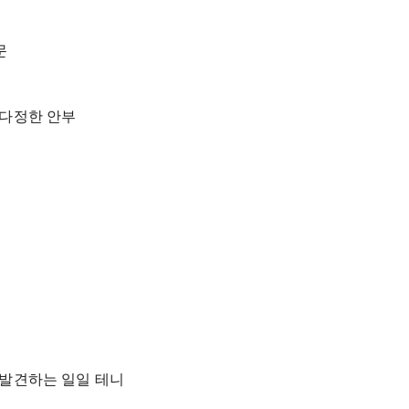
문
 다정한 안부
작
 발견하는 일일 테니