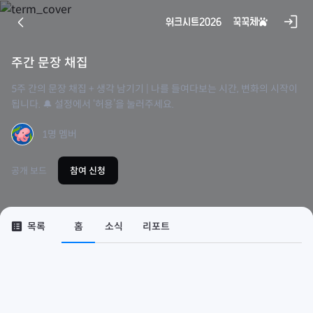
콘
close
login
arrow_back_ios
워크시트
2026
꾹꾹체
♧
텐
츠
기록하기로 했습니다. - 잊지 않으려고 시작한 매일의 습관,
로
주간 문장 채집
김신지 (지은이)
휴머니스트
바
5주 간의 문장 채집 + 생각 남기기 | 나를 들여다보는 시간, 변화의 시작이
로
상관없는 거 아닌가? (공중부양 에디션) - 장기하 산문
됩니다. 🔔 설정에서 ‘허용’을 눌러주세요.
장기하 (지은이)
가
문학동네
기
1명 멤버
제철 행복 - 가장 알맞은 시절에 건네는 스물네 번의 다정한 안부
김신지 (지은이)
공개 보드
참여 신청
인플루엔셜(주)
아몬드 (양장) - 제10회 창비 청소년문학상 수상작
손원평 (지은이)
창비
list_alt
목록
홈
소식
리포트
긴긴밤 - 제21회 문학동네어린이문학상 대상 수상작
루리 (지은이)
문학동네
어린이라는 세계
김소영 (지은이)
사계절