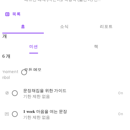
list_alt
목록
홈
소식
리포트
개
미션
책
6
개
1
모든 메모
문장채집을 위한 가이드
🧭
On
기한 제한 없음
𝟏 𝐰𝐞𝐞𝐤 마음을 여는 문장
💌
On
기한 제한 없음