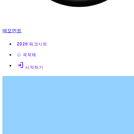
메모먼트
2026
워크시트
♧
꾹꾹체
login
시작하기