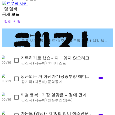
1명 멤버
공개 보드
참여 신청
주간 문장 채집
공유 보드 • 공개 보드 • 5주 간의 문장 채집 + 생각 남기기 | 나를 들여다보는 시간, 변화의 시작이 됩니다. 🔔 설정에서 ‘허용’을 눌러주세요.
기록하기로 했습니다. - 잊지 않으려고 시작한 매일의 습관,
drag_handle
김신지 (지은이)
휴머니스트
상관없는 거 아닌가? (공중부양 에디션) - 장기하 산문
drag_handle
장기하 (지은이)
문학동네
제철 행복 - 가장 알맞은 시절에 건네는 스물네 번의 다정한 안부
drag_handle
김신지 (지은이)
인플루엔셜(주)
아몬드 (양장) - 제10회 창비 청소년문학상 수상작