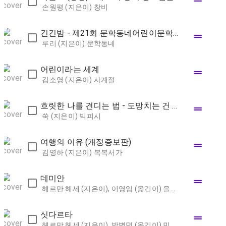
drag_handle
손원평 (지은이)
창비
긴긴밤 - 제21회 문학동네어린이문학상 대상 수상작
drag_handle
루리 (지은이)
문학동네
어린이라는 세계
drag_handle
김소영 (지은이)
사계절
흐릿한 나를 견디는 법 - 도망치는 건 새로운 세계를 발견하는 일일 테니
drag_handle
쑥 (지은이)
빅피시
여행의 이유 (개정증보판)
drag_handle
김영하 (지은이)
복복서가
데미안
drag_handle
헤르만 헤세 (지은이), 이영임 (옮긴이)
을유문화사
싯다르타
drag_handle
헤르만 헤세 (지은이), 박병덕 (옮긴이)
민음사