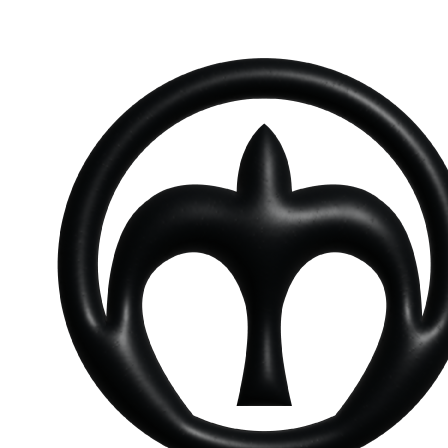
콘
텐
츠
로
바
로
가
기