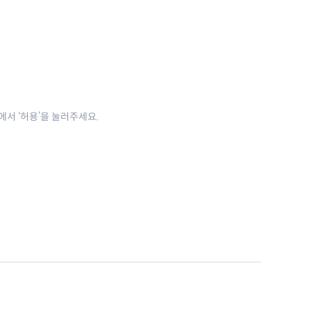
close
정에서 ‘허용’을 눌러주세요.
보드의